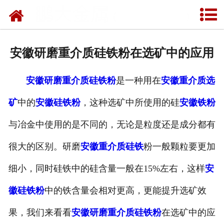
网站首页
公司概况
安徽研磨重介质硅铁粉在选矿中的应用
新闻中心
安徽研磨重介质硅铁粉
是一种用在
安徽重介质选
产品中心
矿
中的
安徽硅铁粉
，这种选矿中所使用的硅
安徽铁粉
厂容厂貌
与冶金中使用的是不同的，无论是粒度还是成分都有
联系我们
很大的区别。研磨
安徽重介质硅铁
粉一般颗粒要更加
细小，同时硅铁中的硅含量一般在15%左右，这样
安
徽硅铁粉
中的铁含量会相对更高，更能提升选矿效
果，我们来看看
安徽研磨重介质硅铁粉
在选矿中的应