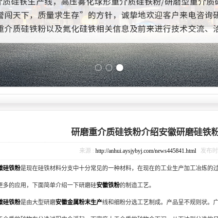
Previous slide
Next slide
研磨重介质硅铁粉介绍安徽研磨硅铁
来源 :
http://anhui.aysjybyj.com/news445841.html
发布时间 :
徽硅铁粉
是现在硅铁材料分支中十分常见的一种材料，在现在的工业生产加工冶炼的
更多的应用，下面简单介绍一下研磨硅
安徽铁粉
的制造工艺。
徽硅铁粉
是由大型研磨
安徽金属粉末生产
线和细粉分选工艺制成。产品呈不规则状。