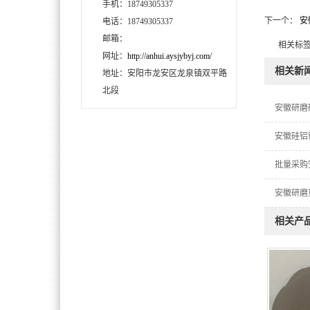
手机：18749305337
下一个：
安
电话：18749305337
邮箱：
相关标签
网址：
http://anhui.aysjybyj.com/
相关新
地址：安阳市龙安区龙泉镇双平路
北段
安徽研磨
安徽硅铝
批量采购
安徽研磨
相关产