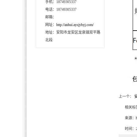
手机：18749305337
电话：18749305337
邮箱：
网址：
http://anhui.aysjybyj.com/
地址：安阳市龙安区龙泉镇双平路
北段
上一个：
安
相关标签
来源：
时间：20